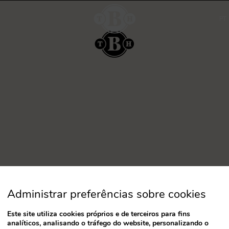
a
date.
Press
the
question
mark
key
to
get
the
keyboard
shortcuts
for
changing
dates.
Administrar preferências sobre cookies
Este site utiliza cookies próprios e de terceiros para fins
Desenvolvido por
mirai
analíticos, analisando o tráfego do website, personalizando o