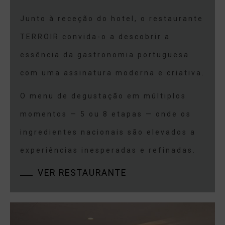
Junto à receção do hotel, o restaurante
TERROIR convida-o a descobrir a
essência da gastronomia portuguesa
com uma assinatura moderna e criativa.
O menu de degustação em múltiplos
momentos — 5 ou 8 etapas — onde os
ingredientes nacionais são elevados a
experiências inesperadas e refinadas.
VER RESTAURANTE